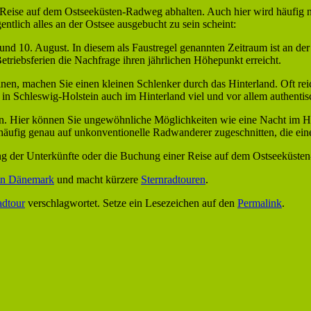
er Reise auf dem Ostseeküsten-Radweg abhalten. Auch hier wird häufig
entlich alles an der Ostsee ausgebucht zu sein scheint:
 und 10. August. In diesem als Faustregel genannten Zeitraum ist an de
triebsferien die Nachfrage ihren jährlichen Höhepunkt erreicht.
nen, machen Sie einen kleinen Schlenker durch das Hinterland. Oft rei
m in Schleswig-Holstein auch im Hinterland viel und vor allem authenti
ren. Hier können Sie ungewöhnliche Möglichkeiten wie eine Nacht im 
 häufig genau auf unkonventionelle Radwanderer zugeschnitten, die ein
hung der Unterkünfte oder die Buchung einer Reise auf dem Ostseeküste
 in Dänemark
und macht kürzere
Sternradtouren
.
dtour
verschlagwortet. Setze ein Lesezeichen auf den
Permalink
.