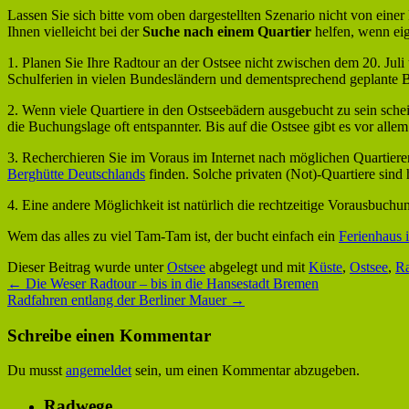
Lassen Sie sich bitte vom oben dargestellten Szenario nicht von ein
Ihnen vielleicht bei der
Suche nach einem Quartier
helfen, wenn eig
1. Planen Sie Ihre Radtour an der Ostsee nicht zwischen dem 20. Juli
Schulferien in vielen Bundesländern und dementsprechend geplante Be
2. Wenn viele Quartiere in den Ostseebädern ausgebucht zu sein schei
die Buchungslage oft entspannter. Bis auf die Ostsee gibt es vor alle
3. Recherchieren Sie im Voraus im Internet nach möglichen Quartie
Berghütte Deutschlands
finden. Solche privaten (Not)-Quartiere sind
4. Eine andere Möglichkeit ist natürlich die rechtzeitige Vorausbuc
Wem das alles zu viel Tam-Tam ist, der bucht einfach ein
Ferienhaus
Dieser Beitrag wurde unter
Ostsee
abgelegt und mit
Küste
,
Ostsee
,
Ra
←
Die Weser Radtour – bis in die Hansestadt Bremen
Radfahren entlang der Berliner Mauer
→
Schreibe einen Kommentar
Du musst
angemeldet
sein, um einen Kommentar abzugeben.
Radwege