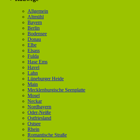
Allgemein
Altmühl
Bayern
Berlin
Bodensee
Donau
Elbe
Elsass
Fulda
Hase Ems
Havel
Lahn
Lüneburger Heide
Main
Mecklenburgische Seenplatte
Mosel
Neckar
Nordbayern
Oder-Neiße
Ostfriesland
Ostsee
Rhein
Romantische Straße